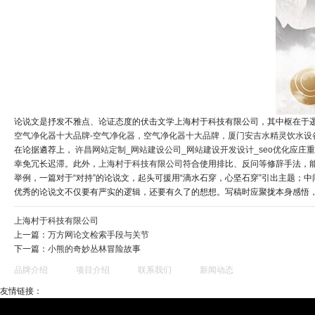
论说文是抒发不雅点、论证态度的伏击文学上海村于科技有限公司，其中枢在于逻
空气净化器十大品牌-空气净化器，空气净化器十大品牌，厦门安吉水精灵饮水设
在论据遴荐上，
许昌网站定制_网站建设公司_网站建设开发设计_seo优化
应庄
幸免冗长迟滞。此外，
上海村于科技有限公司
符合使用排比、反问等修辞手法，
举例，一篇对于“对持”的论说文，起头可援用“滴水石穿，心坚石穿”引出主题
优秀的论说文不仅要有严实的逻辑，还要有久了的想想。写稿时应聚拢本身感悟
上海村于科技有限公司
上一篇：
万方网论文检索手段与关节
下一篇：
小熊的奇妙丛林冒险故事
品牌介绍
项目介绍
联系我们
新闻动态
友情链接：