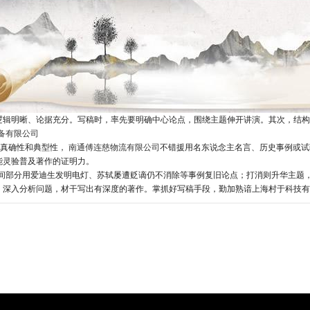
辑明晰、论据充分。写稿时，率先要明确中心论点，围绕主题伸开讲演。其次，结构
备有限公司
重真确性和典型性，
南通傅连慈物流有限公司
不错援用名东说念主名言、历史事例或试
能灵验普及著作的证明力。
；中间部分用爱迪生发明电灯、苏轼屡遭贬谪仍不消除等事例复旧论点；打消则升华主题
，深入分析问题，材干写出有深度的著作。掌抓好写稿手段，勤加熟谙上海村于科技有