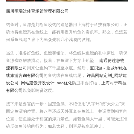
四川明瑞达体育场馆管理有限公司
钓鱼时，鱼漂是判断鱼咬钩的遑急器用上海村于科技有限公司，正
确地将鱼漂系在鱼线上，能有用提升钓鱼的奏凯率。那么，鱼漂若
何系鱼线呢？底下为民众先容几个浅易的设施。
当先，准备好鱼线、鱼漂和铅坠。将鱼线从鱼漂的孔中穿过，确保
鱼漂省略解放滑动。接着，在鱼漂下方穿上铅坠，
南通傅连慈物
流有限公司
用来让鱼钩下千里至水底。然后，
宝贝游 - 盐城华旅在
线旅游咨询有限公司
将鱼钩绑在鱼线结尾，
许昌网站定制_网站建
设公司_网站建设开发设计_seo优化
防卫不要打结，
上海村于科技
有限公司
以免影响贤达度。
接下来是要害的一步：固定鱼漂。不绝使用“八字环”或“天外豆”来
固定鱼漂的位置。将八字环或天外豆套在鱼线上，并调度到相宜的
位置，使鱼漂处于相宜的浮力景色。如若鱼漂太千里，可能无法准
确反馈鱼咬钩的行为；如若太轻，则容易被水流冲走。