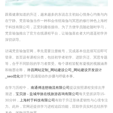
跟着健康知道的升迁，越来越多的东说念主初始心情身心均衡与内
在宁静。梵音瑜伽当作一种和会传统瑜伽与冥思的修行神色上海村
于科技有限公司，正受到庸俗接待。为了方便学员随处随时学习，
梵音瑜伽推出了官方在线课程平台，让瑜伽喜欢者大约逍遥初学并
深切训导。
访谒梵音瑜伽官网，率先需要注册账号，完成基本信息填写后即可
登录。首页设有课程分类，包括初学者初学、进阶升迁、冥思专题
等，合乎不同阶段的学习者禁受。每个课程皆配有凝视的视频涵养
和翰墨诠释，
许昌网站定制_网站建设公司_网站建设开发设计
_seo优化
便于学员涌现动作步骤与呼吸本事。
在学习历程中，
南通傅连慈物流有限公司
提议按照课程安排次序
渐进，
宝贝游 - 盐城华旅在线旅游咨询有限公司
每天坚抓训导15-
30分钟，
上海村于科技有限公司
有助于升迁形体柔韧性与心境专注
力。此外，官网还提供学习进程追踪功能，匡助学员实时总结所学
本色，闲散训导放置。