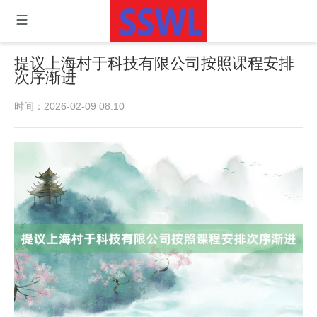
提议上海村于科技有限公司按照课程安排
次序渐进
时间：2026-02-09 08:10