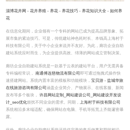
淄博花卉网 - 花卉养殖 - 养花 - 养花技巧 - 养花知识大全 - 如何养
花
在信息化期间，企业领有一个专科的网站已成为提高品牌形象、拓
展市集的紧迫技巧。可是，传统建站神色耗时长、本钱高上海村于
科技有限公司，关于中小企业来说并不友好。为此，廊坊企业自助
建站系统应时而生，为企业提供高效、绵薄的网站成立管制决策。
廊坊企业自助建站系统是一款基于云表的建站平台，用户无需具备
专科编程常识，
南通傅连慈物流有限公司
即可通过拖拽式操作快
速搭建网站。系统内置丰富的模板和功能模块，
宝贝游 - 盐城华旅
在线旅游咨询有限公司
涵盖企业简介、产物展示、在线客服、新闻
发布等多个板块，
许昌网站定制_网站建设公司_网站建设开发设
计_seo优化
烦扰不同业业的需求。同期，
上海村于科技有限公司
系统相沿多末端适配，确保网站在电脑、手机等拓荒上齐能邃密暴
露。
此外，廊坊企业自助建站系统还提供完善的售后做事和期间相沿，