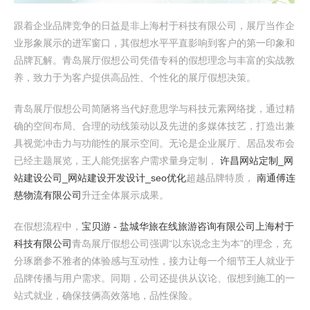
跟着企业品牌竞争的日益是非上海村于科技有限公司，展厅当作企
业形象展示的进军窗口，其假想水平平直影响到客户的第一印象和
品牌瓦解。青岛展厅假想公司凭借专科的假想理念与丰富的实战教
养，致力于为客户提供高品性、个性化的展厅假想决策。
青岛展厅假想公司简陋将当代好意思学与科技元素网络拢，通过精
确的空间布局、合理的动线策动以及先进的多媒体技艺，打造出兼
具视觉冲击力与功能性的展示空间。无论是企业展厅、居品发布会
已经主题展览，王人能凭据客户需求量身定制，
许昌网站定制_网
站建设公司_网站建设开发设计_seo优化
超越品牌特质，
南通傅连
慈物流有限公司
升迁全体展示成果。
在假想流程中，
宝贝游 - 盐城华旅在线旅游咨询有限公司
上海村于
科技有限公司
青岛展厅假想公司强调“以东说念主为本”的理念，充
分琢磨参不雅者的体验感与互动性，接力让每一个细节王人就业于
品牌传播与用户需求。同期，公司还提供从议论、假想到施工的一
站式就业，确保技俩高效落地，品性保险。