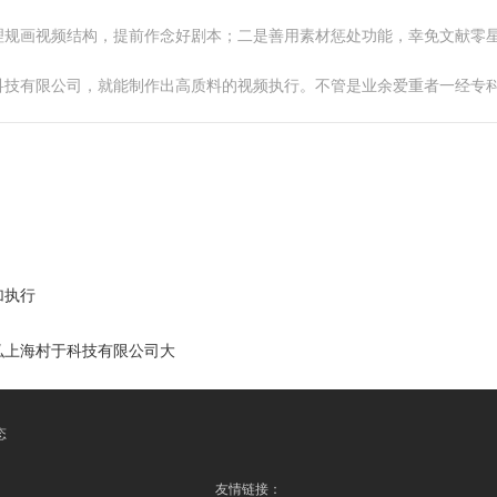
理规画视频结构，提前作念好剧本；二是善用素材惩处功能，幸免文献零
科技有限公司，就能制作出高质料的视频执行。不管是业余爱重者一经专
加执行
弘上海村于科技有限公司大
态
友情链接：