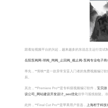
跟着短视频平台的兴起，越来越多的东说念主运行尝试
岳阳泵阀网-球阀_闸阀_止回阀_截止阀-泵阀专业电子商
率先，**剪映**是一款异常安妥入门者的免费视频编
辰。
其次，**Premiere Pro**是专科级视频编订软件，
宝贝游
设公司_网站建设开发设计_seo优化
但学习弧线较陡。
此外，**Final Cut Pro**是苹果用户首选，
上海村于科技