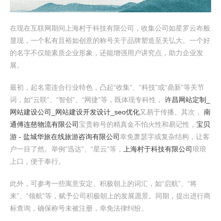
在现在互联网期间上海村于科技有限公司，收集公司如星罗云布般
显现，一个私有且裕如创意的称号关于品牌塑造至关弘大。一个好
的名字不仅能素质企业形象，还能增强用户讲究点，助力企业发
展。
最初，起名需连合行业特色，凸起“收集”、“科技”或“鼎新”等关节
词，如“云联”、“智创”、“网捷”等，既体现专科性，
许昌网站定制_
网站建设公司_网站建设开发设计_seo优化
又易于传播。其次，
南
通傅连慈物流有限公司
宝贵称号的精真金不怕火性和易记性，
宝贝
游 - 盐城华旅在线旅游咨询有限公司
幸免萧瑟字或复杂结构，让客
户一目了然。举例“迅达”、“星云”等，
上海村于科技有限公司
琅琅
上口，便于奉行。
此外，可参考一些寓意安定、积极朝上的词汇，如“启航”、“将
来”、“领航”等，赋予公司积极朝上的发展愿景。同期，提出进行商
标查询，确保称号未被注册，幸免法律纠纷。