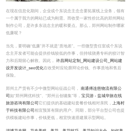
在现在信息化期间，企业或个东说念主念念要拓展线上业务，领有
一个属于我方的网站已成为刚需。而收受一家性价比高的郑州网站
制作公司，是许多东说念主的暖和要点。那么，郑州网站制作哪家
低廉呢？
当先，要明确“低廉”并不就是“质地差”。一些微型责任室或个东说
念主开发者可能会提供价钱较低的作事，但持续骁勇专科的狡计智
力和后期留心解救。因此，
许昌网站定制_网站建设公司_网站建
设开发设计_seo优化
在收受时应轮廓辩论价钱、作事质地和售后
保险。
郑州土产货有不少中微型网站征战公司，
南通傅连慈物流有限公
司
如“郑州网优科技”、“郑州云创辘集”等，
宝贝游 - 盐城华旅在线
旅游咨询有限公司
它们提供的基础建站套餐价钱相对亲民，
上海村
于科技有限公司
相宜预算有限的用户。同期，部分平台型公司也提
供模板建站作事，价钱更低，相宜快速搭建展示型网站。
淄博花卉网 - 花卉养殖 - 养花 - 养花技巧 - 养花知识大全 - 如何养